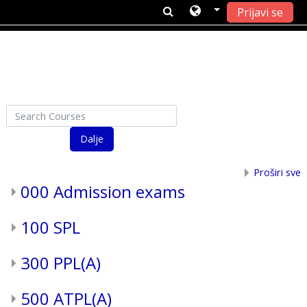
Prijavi se
Idi na glavni sadržaj
Search Courses
Dalje
Proširi sve
000 Admission exams
100 SPL
300 PPL(A)
500 ATPL(A)